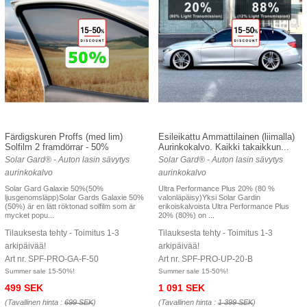
Färdigskuren Proffs (med lim)
Esileikattu Ammattilainen (liimalla)
Solfilm 2 framdörrar - 50%
Aurinkokalvo. Kaikki takaikkun...
Solar Gard® - Auton lasin sävytys
Solar Gard® - Auton lasin sävytys
aurinkokalvo
aurinkokalvo
Solar Gard Galaxie 50%(50%
Ultra Performance Plus 20% (80 %
ljusgenomsläpp)Solar Gards Galaxie 50%
valonläpäisy)Yksi Solar Gardin
(50%) är en lätt röktonad solfilm som är
erikoiskalvoista Ultra Performance Plus
mycket popu...
20% (80%) on ...
Tilauksesta tehty - Toimitus 1-3
Tilauksesta tehty - Toimitus 1-3
arkipäivää!
arkipäivää!
Art nr. SPF-PRO-GA-F-50
Art nr. SPF-PRO-UP-20-B
Summer sale 15-50%!
Summer sale 15-50%!
499 SEK
1 091 SEK
(Tavallinen hinta :
699 SEK
)
(Tavallinen hinta :
1 399 SEK
)