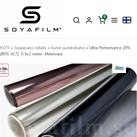
0
KOTI
»
Suojakalvo rullalla
»
Auton aurinkokalvo
» Ultra Performance 20%
(80% VLT). 0.5x1 meter. Metervara