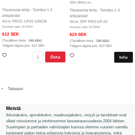
20% (80%) on...
Tilauksesta tehty - Toimitus 1-3
Tilauksesta tehty - Toimitus 1-3
arkipäivää!
arkipäivää!
Art nr. PROC-UP20-100CM
Art nr. SPF-PRO-UP-25
Summer sale 15-50%!
Summer sale 15-50%!
612 SEK
623 SEK
(Tavallinen hinta :
795 SEK
)
(Tavallinen hinta :
799 SEK
)
Tidigare lägsta pris:
612 SEK
Tidigare lägsta pris:
623 SEK
Osta
Takaisin
Meistä
Ikkunakalvo, ajovalokalvo, maalisuojakalvo, vinyyli ja tarvikkeet ovat
olleet missiomme ja intohimomme lanseerausvuodesta 2004 lähtien.
Suurimpien ja parhaiden valmistajien kanssa olemme vuosien varrella
keränneet paljon tietoa erilaisista kalvoista ja lisävarusteista, mikä