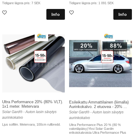
Tidigare lägsta pris:
7 SEK
Tidigare lägsta pris:
1 091 SEK
Ultra Performance 20% (80% VLT).
Esileikattu Ammattilainen (liimalla)
1x1 meter. Metervara
Aurinkokalvo. 2 etuovea - 20% ...
Solar Gard® - Auton lasin sävytys
Solar Gard® - Auton lasin sävytys
aurinkokalvo
aurinkokalvo
Ljus solfilm. Metervara, 100cm rullbredd.
Ultra Performance Plus 20 % (80 %
valonläpäisy)Yksi Solar Gardin
erikoiskalvoista Ultra Performance Plus