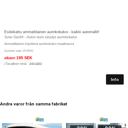
Esileikattu ammattilainen aurinkokalvo - kaikki automallit!
Solar Gard® - Auton lasin sävytys aurinkokalvo
Ammattilaisten käyttämä aurinkokalvo maailmassa
Summer sale 15-50%!
195 SEK
alkaen
(Tavallinen hinta :
349 SEK
)
Andra varor från samma fabrikat