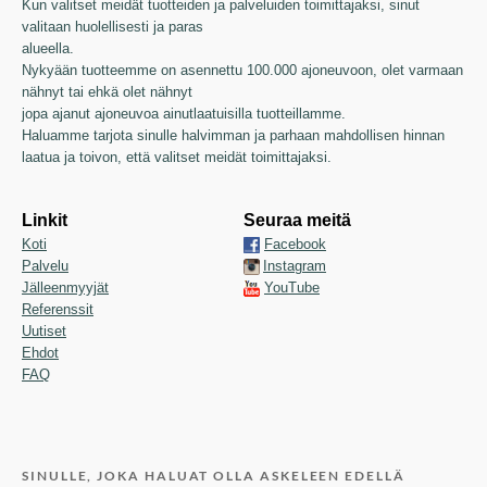
Kun valitset meidät tuotteiden ja palveluiden toimittajaksi, sinut
valitaan huolellisesti ja paras
alueella.
Nykyään tuotteemme on asennettu 100.000 ajoneuvoon, olet varmaan
nähnyt tai ehkä olet nähnyt
jopa ajanut ajoneuvoa ainutlaatuisilla tuotteillamme.
Haluamme tarjota sinulle halvimman ja parhaan mahdollisen hinnan
laatua ja toivon, että valitset meidät toimittajaksi.
Linkit
Seuraa meitä
Koti
Facebook
Palvelu
Instagram
Jälleenmyyjät
YouTube
Referenssit
Uutiset
Ehdot
FAQ
SINULLE, JOKA HALUAT OLLA ASKELEEN EDELLÄ