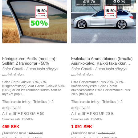
Färdigskuren Proffs (med lim)
Esileikattu Ammattilainen (liimalla)
Solfilm 2 framdörrar - 50%
Aurinkokalvo. Kaikki takaikkun...
Solar Gard® - Auton lasin sävytys
Solar Gard® - Auton lasin sävytys
aurinkokalvo
aurinkokalvo
Solar Gard Galaxie 50%(50%
Ultra Performance Plus 20% (80 %
ljusgenomsläpp)Solar Gards Galaxie 50%
valonläpäisy)Yksi Solar Gardin
(50%) är en lätt röktonad solfilm som är
erikoiskalvoista Ultra Performance Plus
mycket popu...
20% (80%) on ...
Tilauksesta tehty - Toimitus 1-3
Tilauksesta tehty - Toimitus 1-3
arkipäivää!
arkipäivää!
Art nr. SPF-PRO-GA-F-50
Art nr. SPF-PRO-UP-20-B
Summer sale 15-50%!
Summer sale 15-50%!
499 SEK
1 091 SEK
(Tavallinen hinta :
699 SEK
)
(Tavallinen hinta :
1 399 SEK
)