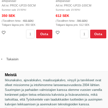
arkipäivää!
arkipäivää!
Art nr. PROC-UP20-50CM
Art nr. PROC-UP20-100CM
Summer sale 15-50%!
Summer sale 15-50%!
350 SEK
612 SEK
(Tavallinen hinta :
455 SEK
)
(Tavallinen hinta :
795 SEK
)
Tidigare lägsta pris:
350 SEK
Tidigare lägsta pris:
612 SEK
Osta
Osta
Takaisin
Meistä
Ikkunakalvo, ajovalokalvo, maalisuojakalvo, vinyyli ja tarvikkeet ovat
olleet missiomme ja intohimomme lanseerausvuodesta 2004 lähtien.
Suurimpien ja parhaiden valmistajien kanssa olemme vuosien varrella
keränneet paljon tietoa erilaisista kalvoista ja lisävarusteista, mikä
tarkoittaa, että Työskentele vain laadukkaiden tuotteiden ja uusimpien
kalvojen leikkaamisen ja asennuksen teknologioiden kanssa.