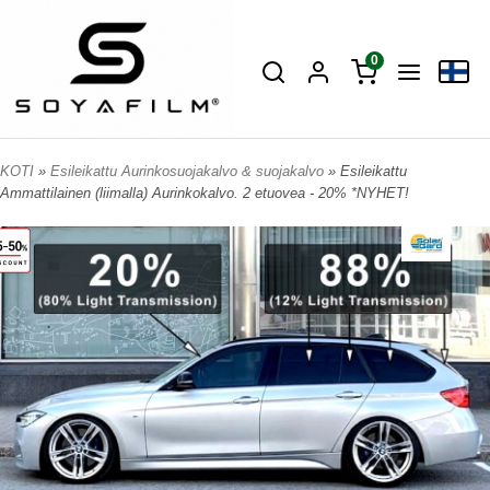
0
KOTI
»
Esileikattu Aurinkosuojakalvo & suojakalvo
» Esileikattu
Ammattilainen (liimalla) Aurinkokalvo. 2 etuovea - 20% *NYHET!