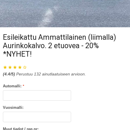
Esileikattu Ammattilainen (liimalla)
Aurinkokalvo. 2 etuovea - 20%
*NYHET!
(
4.4
/5)
Perustuu
132
ainutlaatuiseen arvioon.
Automalli:
*
Vuosimalli:
Muut tiedot / reg.nr: