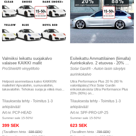
Valmiiksi leikattu suojakalvo
Esileikattu Ammattilainen (liimalla)
valaisee KAIKKI mallit
Aurinkokalvo. 2 etuovea - 20% ...
ProShield® vinyylifolio
Solar Gard® - Auton lasin sävytys
aurinkokalvo
Helposti asennettava kalvo KAIKKIIN
Ultra Performance Plus 20 % (80 %
malleihin! Ajovaloihin, sumuvaloihin,
valonläpäisy)Yksi Solar Gardin
takavaloihin. Tehokas suoja ja viileä muo...
erikoiskalvoista Ultra Performance Plus
20% (80%) on...
Tilauksesta tehty - Toimitus 1-3
Tilauksesta tehty - Toimitus 1-3
arkipäivää!
arkipäivää!
Art nr. PCP-HEAD
Art nr. SPF-PRO-UP-25
Summer sale 15-50%!
Summer sale 15-50%!
399 SEK
623 SEK
(Tavallinen hinta :
599 SEK
)
(Tavallinen hinta :
799 SEK
)