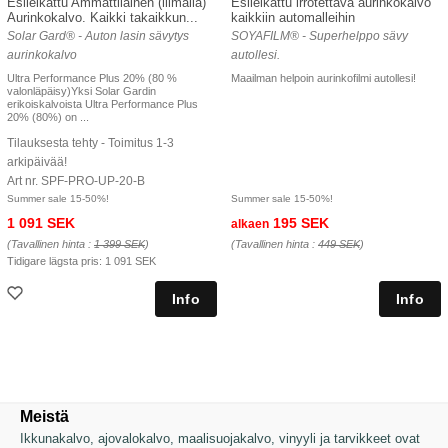
Esileikattu Ammattilainen (liimalla)
Esileikattu irrotettava aurinkokalvo
Aurinkokalvo. Kaikki takaikkun...
kaikkiin automalleihin
Solar Gard® - Auton lasin sävytys
SOYAFILM® - Superhelppo sävy
aurinkokalvo
autollesi.
Ultra Performance Plus 20% (80 %
Maailman helpoin aurinkofilmi autollesi!
valonläpäisy)Yksi Solar Gardin
erikoiskalvoista Ultra Performance Plus
20% (80%) on ...
Tilauksesta tehty - Toimitus 1-3
arkipäivää!
Art nr. SPF-PRO-UP-20-B
Summer sale 15-50%!
Summer sale 15-50%!
1 091 SEK
195 SEK
alkaen
(Tavallinen hinta :
1 399 SEK
)
(Tavallinen hinta :
449 SEK
)
Tidigare lägsta pris:
1 091 SEK
Meistä
Ikkunakalvo, ajovalokalvo, maalisuojakalvo, vinyyli ja tarvikkeet ovat