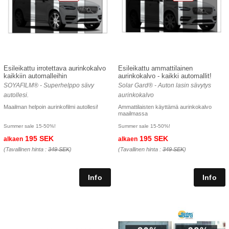
Esileikattu irrotettava aurinkokalvo
Esileikattu ammattilainen
kaikkiin automalleihin
aurinkokalvo - kaikki automallit!
SOYAFILM® - Superhelppo sävy
Solar Gard® - Auton lasin sävytys
autollesi.
aurinkokalvo
Maailman helpoin aurinkofilmi autollesi!
Ammattilaisten käyttämä aurinkokalvo
maailmassa
Summer sale 15-50%!
Summer sale 15-50%!
195 SEK
195 SEK
alkaen
alkaen
(Tavallinen hinta :
349 SEK
)
(Tavallinen hinta :
349 SEK
)