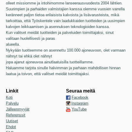
olleet missiomme ja intohimomme lanseerausvuodesta 2004 lähtien.
Suurimpien ja parhaiden valmistajien kanssa olemme vuosien varrella
keränneet paljon tietoa erilaisista kalvoista ja lisävarusteista, mikä
tarkoittaa, että Työskentele vain laadukkaiden tuotteiden ja uusimpien
kalvojen leikkaamisen ja asennuksen teknologioiden kanssa.
Kun valitset meidät tuotteiden ja palveluiden toimittajaksi, sinut
valitaan huolellisesti ja paras
alueella.
Nykyään tuotteemme on asennettu 100.000 ajoneuvoon, olet varmaan
nähnyt tai ehkä olet nähnyt
jopa ajanut ajoneuvoa ainutlaatuisilla tuotteillamme.
Haluamme tarjota sinulle halvimman ja parhaan mahdollisen hinnan
laatua ja toivon, että valitset meidät toimittajaksi.
Linkit
Seuraa meitä
Koti
Facebook
Palvelu
Instagram
Jälleenmyyjät
YouTube
Referenssit
Uutiset
Ehdot