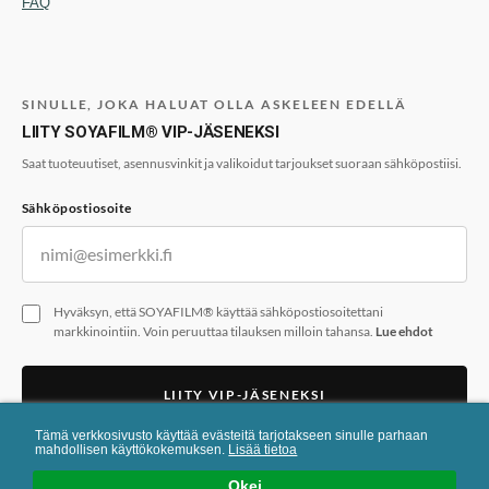
FAQ
SINULLE, JOKA HALUAT OLLA ASKELEEN EDELLÄ
LIITY SOYAFILM® VIP-JÄSENEKSI
Saat tuoteuutiset, asennusvinkit ja valikoidut tarjoukset suoraan sähköpostiisi.
Sähköpostiosoite
Hyväksyn, että SOYAFILM® käyttää sähköpostiosoitettani
markkinointiin. Voin peruuttaa tilauksen milloin tahansa.
Lue ehdot
LIITY VIP-JÄSENEKSI
Tämä verkkosivusto käyttää evästeitä tarjotakseen sinulle parhaan
Lomaketta suojaa reCAPTCHA. Googlen
tietosuojakäytäntö
ja
käyttöehdot
mahdollisen käyttökokemuksen.
Lisää tietoa
ovat voimassa.
Okei