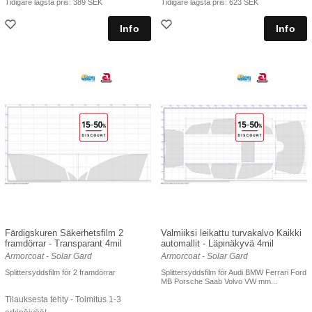
Tidigare lägsta pris:
389 SEK
Tidigare lägsta pris:
623 SEK
Färdigskuren Säkerhetsfilm 2
Valmiiksi leikattu turvakalvo Kaikki
framdörrar - Transparant 4mil
automallit - Läpinäkyvä 4mil
Armorcoat - Solar Gard
Armorcoat - Solar Gard
Splittersyddsfilm för 2 framdörrar
Splittersyddsfilm för Audi BMW Ferrari Ford
MB Porsche Saab Volvo VW mm...
Tilauksesta tehty - Toimitus 1-3