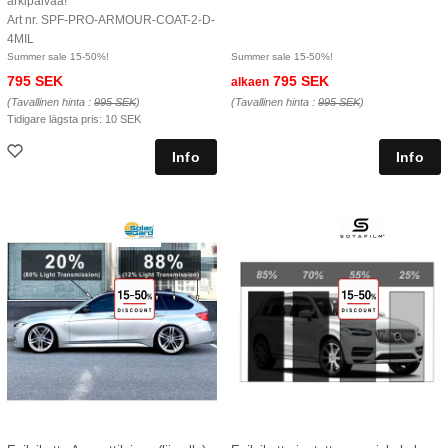
arkipäivää!
Art nr. SPF-PRO-ARMOUR-COAT-2-D-
4MIL
Summer sale 15-50%!
Summer sale 15-50%!
795 SEK
795 SEK
alkaen
(Tavallinen hinta :
995 SEK
)
(Tavallinen hinta :
995 SEK
)
Tidigare lägsta pris:
10 SEK