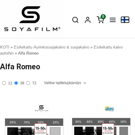
0
KOTI
»
Esileikattu Aurinkosuojakalvo & suojakalvo
»
Esileikattu kalvo
autoihin
» Alfa Romeo
Alfa Romeo
Valitse lajittelujärjestys
12
36
72