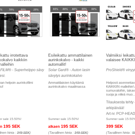
ikattu irrotettava
Esileikattu ammattilainen
Valmiiksi leikatt
kokalvo kaikkiin
aurinkokalvo - kaikki
valaisee KAIKKI 
alleihin
automallit!
FILM® - Superhelppo sävy
Solar Gard® - Auton lasin
ProShield® vinyyli
esi.
sävytys aurinkokalvo
an helpoin aurinkofilmi
Ammattilaisten käyttämä
Helposti asennettav
si!
aurinkokalvo maailmassa
KAIKKIIN malleihin! 
sumuvaloihin, takav
suoja ja viileä muo..
Tilauksesta tehty 
arkipäivää!
Art nr. PCP-HEA
r sale 15-50%!
Summer sale 15-50%!
Summer sale 15-50
195 SEK
195 SEK
399 SEK
en
alkaen
linen hinta :
349 SEK
)
(Tavallinen hinta :
349 SEK
)
(Tavallinen hinta :
5