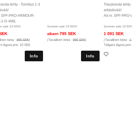
ksesta tehty - Toimitus 1-3
Tilauksesta tehty 
äivää!
arkipäivää!
nr. SPF-PRO-ARMOUR-
Art nr. SPF-PRO-
-2-D-4MIL
r sale 15-50%!
Summer sale 15-50%!
Summer sale 15-50
 SEK
795 SEK
1 091 SEK
alkaen
linen hinta :
995 SEK
)
(Tavallinen hinta :
995 SEK
)
(Tavallinen hinta :
1
re lägsta pris:
10 SEK
Tidigare lägsta pris