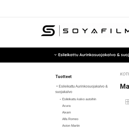
Esileikattu Aurinkosuojakalvo & suo
KOTI
Tuotteet
Ma
Esileikattu Aurinkosuojakalvo &
suojakalvo
Esileikattu kalvo autoihin
Acura
Aixam
Alfa Romeo
Aston Martin