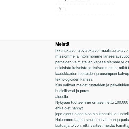
Muut
Meistä
Ikkunakalvo, ajovalokalvo, maalisuojakalvo, v
missiomme ja intohimomme lanseerausvuode
parhaiden valmistajien kanssa olemme vuosie
erilaisista kalvoista ja lisävarusteista, mikä
laadukkaiden tuotteiden ja uusimpien kalvo
teknologioiden kanssa.
Kun valitset meidät tuotteiden ja palveluiden 
huolellisesti ja paras
alueella.
Nykyään tuotteemme on asennettu 100.000 a
ehkä olet nähnyt
jopa ajanut ajoneuvoa ainutlaatuisilla tuotte
Haluamme tarjota sinulle halvimman ja parh
laatua ja toivon, että valitset meidät toimitta