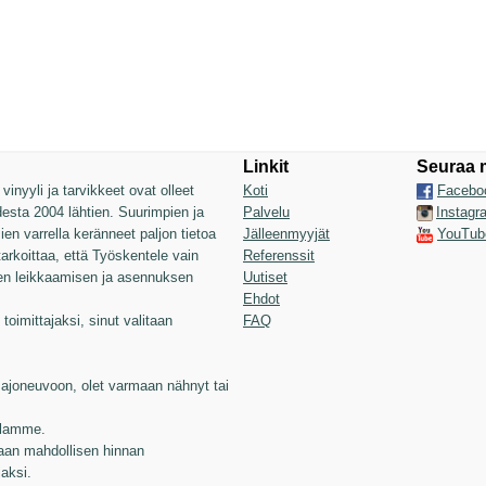
Linkit
Seuraa 
inyyli ja tarvikkeet ovat olleet
Koti
Facebo
sta 2004 lähtien. Suurimpien ja
Palvelu
Instagr
n varrella keränneet paljon tietoa
Jälleenmyyjät
YouTub
 tarkoittaa, että Työskentele vain
Referenssit
jen leikkaamisen ja asennuksen
Uutiset
Ehdot
toimittajaksi, sinut valitaan
FAQ
joneuvoon, olet varmaan nähnyt tai
illamme.
aan mahdollisen hinnan
jaksi.