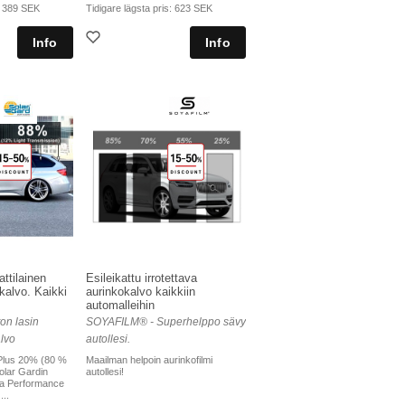
:
389 SEK
Tidigare lägsta pris:
623 SEK
ttilainen
Esileikattu irrotettava
okalvo. Kaikki
aurinkokalvo kaikkiin
automalleihin
on lasin
SOYAFILM® - Superhelppo sävy
lvo
autollesi.
Plus 20% (80 %
Maailman helpoin aurinkofilmi
olar Gardin
autollesi!
tra Performance
..