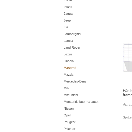
Infiniti
Isuzu
Jaguar
Jeep
Kia
Lamborghini
Lancia
Land Rover
Lexus
Lincoln
Maserati
Mazda
Mercedes-Benz
Mini
Färdi
framd
Mitsubishi
Moottoritie kuorma-autot
Armor
Nissan
Opel
Splitt
Peugeot
Polestar