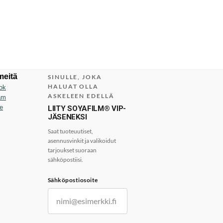
meitä
SINULLE, JOKA
HALUAT OLLA
ok
ASKELEEN EDELLÄ
am
e
LIITY SOYAFILM® VIP-
JÄSENEKSI
Saat tuoteuutiset,
asennusvinkit ja valikoidut
tarjoukset suoraan
sähköpostiisi.
Sähköpostiosoite