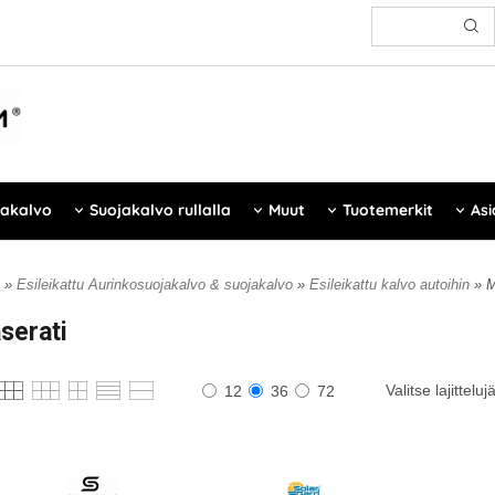
jakalvo
Suojakalvo rullalla
Muut
Tuotemerkit
Asi
»
Esileikattu Aurinkosuojakalvo & suojakalvo
»
Esileikattu kalvo autoihin
» M
serati
Valitse lajitteluj
12
36
72