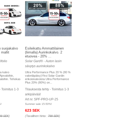
u suojakalvo
Esileikattu Ammattilainen
mallit
(liimalla) Aurinkokalvo. 2
etuovea - 20% ...
folio
Solar Gard® - Auton lasin
sävytys aurinkokalvo
a kalvo
Ultra Performance Plus 20 % (80 %
Ajovaloihin,
valonläpäisy)Yksi Solar Gardin
aloihin. Tehokas
erikoiskalvoista Ultra Performance
.
Plus 20% (80%) on...
- Toimitus 1-3
Tilauksesta tehty - Toimitus 1-3
arkipäivää!
D
Art nr. SPF-PRO-UP-25
%!
Summer sale 15-50%!
623 SEK
99 SEK
)
(Tavallinen hinta :
799 SEK
)