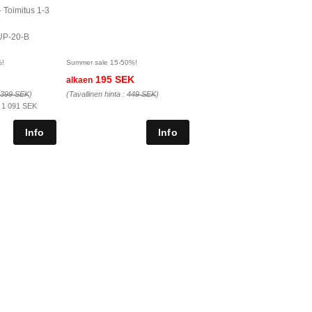
- Toimitus 1-3
UP-20-B
%!
Summer sale 15-50%!
195 SEK
alkaen
 399 SEK
)
(Tavallinen hinta :
449 SEK
)
:
1 091 SEK