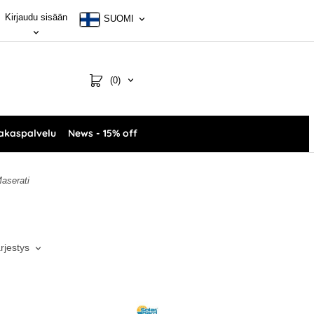
Kirjaudu sisään
SUOMI
(0)
akaspalvelu
News - 15% off
aserati
ärjestys