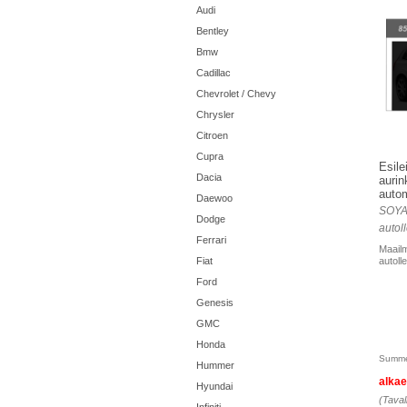
Audi
Bentley
Bmw
Cadillac
Chevrolet / Chevy
Chrysler
Citroen
Cupra
Esile
Dacia
aurin
autom
Daewoo
SOYA
Dodge
autoll
Ferrari
Maailm
Fiat
autolle
Ford
Genesis
GMC
Honda
Summe
Hummer
alka
Hyundai
(Taval