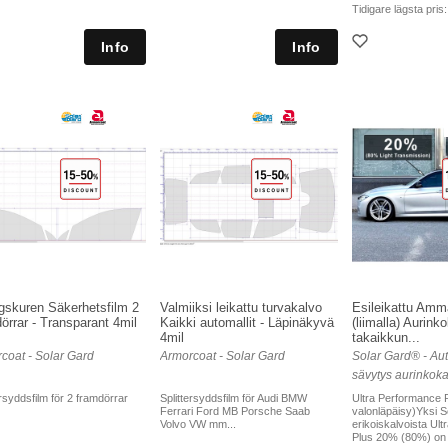
Tidigare lägsta pris
gskuren Säkerhetsfilm 2
Valmiiksi leikattu turvakalvo
Esileikattu Amma
örrar - Transparant 4mil
Kaikki automallit - Läpinäkyvä
(liimalla) Aurink
4mil
takaikkun...
coat - Solar Gard
Armorcoat - Solar Gard
Solar Gard® - Aut
sävytys aurinkoka
ersyddsfilm för 2 framdörrar
Splittersyddsfilm för Audi BMW
Ultra Performance 
Ferrari Ford MB Porsche Saab
valonläpäisy)Yksi S
Volvo VW mm...
erikoiskalvoista Ul
Plus 20% (80%) on .