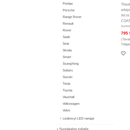
Pontiac
Tilau
arkip
Porsche
Art 
Range Rover
COAT
Renault
Summe
Rover
795
Saab
(Taval
Seat
Tidiga
Skoda
Smart
SsangYong
Subaru
Suzuki
Tesla
Toyota
Vauxhall
Volkswagen
Volvo
Lisäkevyt LED-ramppi
Suojakalvo rullalla