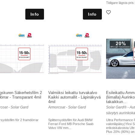
Tidigare lägsta pris
gskuren Säkerhetsfilm 2
Valmiiksi leikattu turvakalvo
Esileikattu Amma
örrar - Transparant 4mil
Kaikki automallit - Läpinäkyvä
(liimalla) Aurink
4mil
takaikkun...
coat - Solar Gard
Armorcoat - Solar Gard
Solar Gard® - Aut
sävytys aurinkoka
ersyddsfilm för 2 framdörrar
Splittersyddsfilm för Audi BMW
Ultra Performance 
Ferrari Ford MB Porsche Saab
valonläpäisy)Yksi S
Volvo VW mm...
erikoiskalvoista Ul
Plus 20% (80%) on .