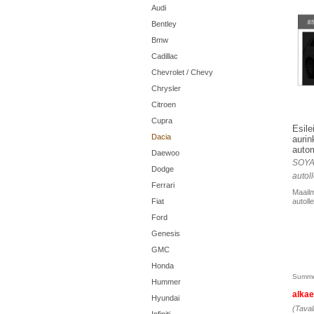
Audi
Bentley
Bmw
Cadillac
Chevrolet / Chevy
Chrysler
Citroen
Cupra
Esile
Dacia
aurin
autom
Daewoo
SOYA
Dodge
autoll
Ferrari
Maailm
Fiat
autolle
Ford
Genesis
GMC
Honda
Summe
Hummer
alka
Hyundai
(Taval