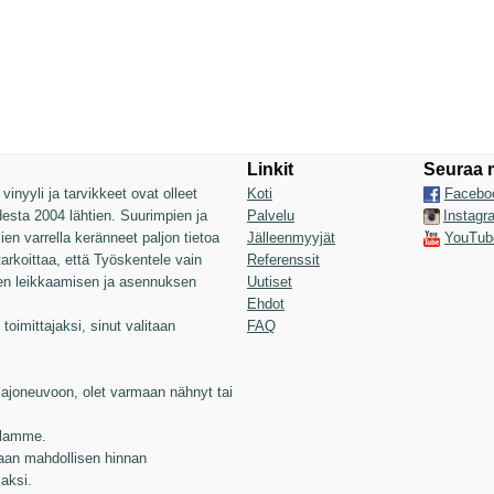
Linkit
Seuraa 
inyyli ja tarvikkeet ovat olleet
Koti
Facebo
sta 2004 lähtien. Suurimpien ja
Palvelu
Instagr
n varrella keränneet paljon tietoa
Jälleenmyyjät
YouTub
 tarkoittaa, että Työskentele vain
Referenssit
jen leikkaamisen ja asennuksen
Uutiset
Ehdot
toimittajaksi, sinut valitaan
FAQ
joneuvoon, olet varmaan nähnyt tai
illamme.
aan mahdollisen hinnan
jaksi.