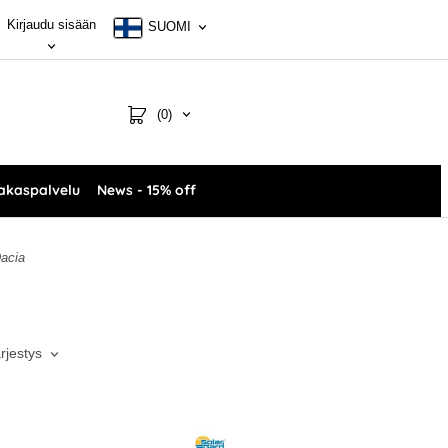
Kirjaudu sisään
SUOMI
(0)
akaspalvelu
News - 15% off
acia
ärjestys