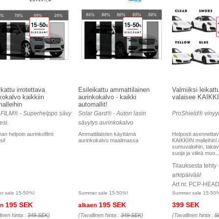
ikattu irrotettava
Esileikattu ammattilainen
Valmiiksi leikatt
kokalvo kaikkiin
aurinkokalvo - kaikki
valaisee KAIKKI 
alleihin
automallit!
FILM® - Superhelppo sävy
Solar Gard® - Auton lasin
ProShield® vinyyli
esi.
sävytys aurinkokalvo
an helpoin aurinkofilmi
Ammattilaisten käyttämä
Helposti asennettav
si!
aurinkokalvo maailmassa
KAIKKIIN malleihin! 
sumuvaloihin, takav
suoja ja viileä muo..
Tilauksesta tehty 
arkipäivää!
Art nr. PCP-HEA
r sale 15-50%!
Summer sale 15-50%!
Summer sale 15-50
195 SEK
195 SEK
399 SEK
en
alkaen
linen hinta :
349 SEK
)
(Tavallinen hinta :
349 SEK
)
(Tavallinen hinta :
5