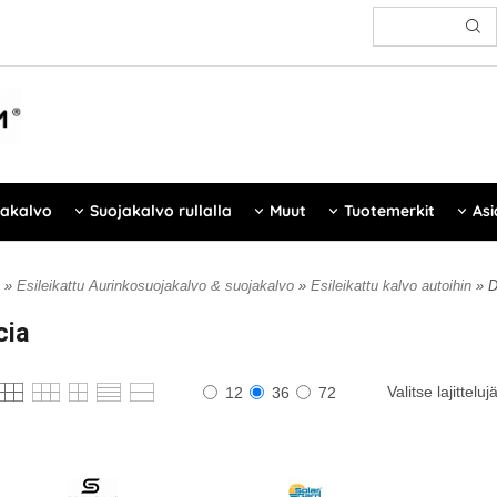
jakalvo
Suojakalvo rullalla
Muut
Tuotemerkit
Asi
»
Esileikattu Aurinkosuojakalvo & suojakalvo
»
Esileikattu kalvo autoihin
» D
cia
Valitse lajitteluj
12
36
72