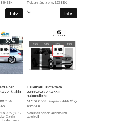
:
389 SEK
Tidigare lägsta pris:
623 SEK
ttilainen
Esileikattu irrotettava
okalvo. Kaikki
aurinkokalvo kaikkiin
automalleihin
on lasin
SOYAFILM® - Superhelppo sävy
lvo
autollesi.
Plus 20% (80 %
Maailman helpoin aurinkofilmi
olar Gardin
autollesi!
tra Performance
..