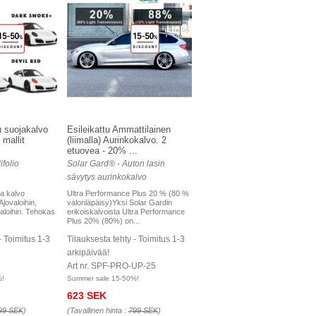
u suojakalvo
Esileikattu Ammattilainen
mallit
(liimalla) Aurinkokalvo. 2
etuovea - 20% ...
folio
Solar Gard® - Auton lasin
sävytys aurinkokalvo
a kalvo
Ultra Performance Plus 20 % (80 %
Ajovaloihin,
valonläpäisy)Yksi Solar Gardin
aloihin. Tehokas
erikoiskalvoista Ultra Performance
.
Plus 20% (80%) on...
- Toimitus 1-3
Tilauksesta tehty - Toimitus 1-3
arkipäivää!
D
Art nr. SPF-PRO-UP-25
%!
Summer sale 15-50%!
623 SEK
99 SEK
)
(Tavallinen hinta :
799 SEK
)