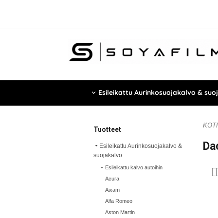
Esileikattu Aurinkosuojakalvo & suo
KOTI
Tuotteet
Da
Esileikattu Aurinkosuojakalvo &
suojakalvo
Esileikattu kalvo autoihin
Acura
Aixam
Alfa Romeo
Aston Martin