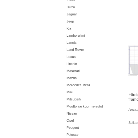
Infiniti
Isuzu
Jaguar
Jeep
Kia
Lamborghini
Lancia
Land Rover
Lexus
Lincoln
Maserati
Mazda
Mercedes-Benz
Mini
Färdi
framd
Mitsubishi
Moottoritie kuorma-autot
Armor
Nissan
Opel
Splitt
Peugeot
Polestar