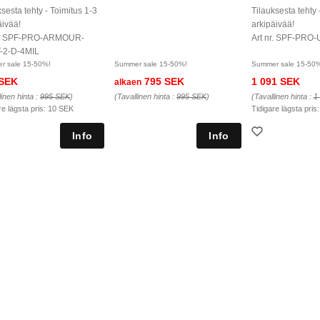
ksesta tehty - Toimitus 1-3
Tilauksesta tehty 
äivää!
arkipäivää!
nr. SPF-PRO-ARMOUR-
Art nr. SPF-PRO-
-2-D-4MIL
r sale 15-50%!
Summer sale 15-50%!
Summer sale 15-50
 SEK
795 SEK
1 091 SEK
alkaen
linen hinta :
995 SEK
)
(Tavallinen hinta :
995 SEK
)
(Tavallinen hinta :
1
re lägsta pris:
10 SEK
Tidigare lägsta pris