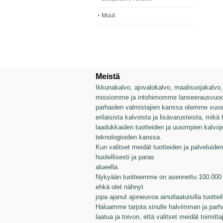
Muut
Meistä
Ikkunakalvo, ajovalokalvo, maalisuojakalvo, v
missiomme ja intohimomme lanseerausvuode
parhaiden valmistajien kanssa olemme vuosie
erilaisista kalvoista ja lisävarusteista, mikä
laadukkaiden tuotteiden ja uusimpien kalvo
teknologioiden kanssa.
Kun valitset meidät tuotteiden ja palveluiden 
huolellisesti ja paras
alueella.
Nykyään tuotteemme on asennettu 100.000 a
ehkä olet nähnyt
jopa ajanut ajoneuvoa ainutlaatuisilla tuotte
Haluamme tarjota sinulle halvimman ja parh
laatua ja toivon, että valitset meidät toimitta