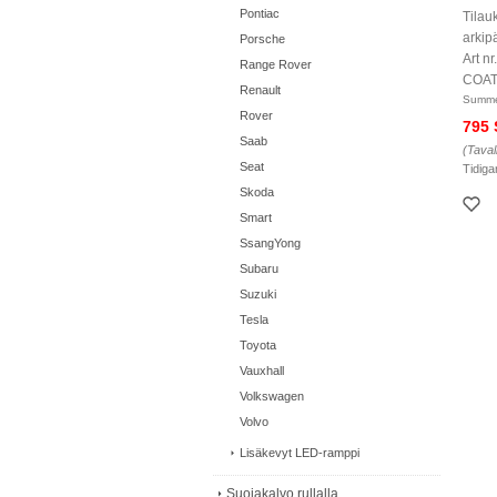
Pontiac
Tilau
arkip
Porsche
Art 
Range Rover
COAT
Renault
Summe
Rover
795
Saab
(Taval
Seat
Tidiga
Skoda
Smart
SsangYong
Subaru
Suzuki
Tesla
Toyota
Vauxhall
Volkswagen
Volvo
Lisäkevyt LED-ramppi
Suojakalvo rullalla