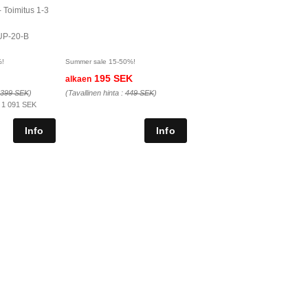
- Toimitus 1-3
UP-20-B
%!
Summer sale 15-50%!
195 SEK
alkaen
 399 SEK
)
(Tavallinen hinta :
449 SEK
)
:
1 091 SEK