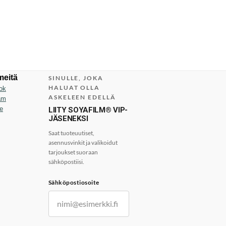
meitä
SINULLE, JOKA
HALUAT OLLA
ok
ASKELEEN EDELLÄ
am
e
LIITY SOYAFILM® VIP-
JÄSENEKSI
Saat tuoteuutiset,
asennusvinkit ja valikoidut
tarjoukset suoraan
sähköpostiisi.
Sähköpostiosoite