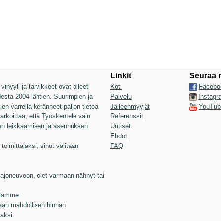
Linkit
Seuraa 
inyyli ja tarvikkeet ovat olleet
Koti
Facebo
sta 2004 lähtien. Suurimpien ja
Palvelu
Instagr
n varrella keränneet paljon tietoa
Jälleenmyyjät
YouTub
 tarkoittaa, että Työskentele vain
Referenssit
jen leikkaamisen ja asennuksen
Uutiset
Ehdot
toimittajaksi, sinut valitaan
FAQ
joneuvoon, olet varmaan nähnyt tai
illamme.
aan mahdollisen hinnan
jaksi.