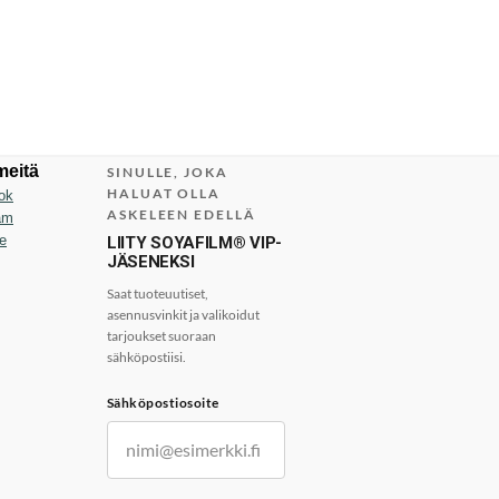
meitä
SINULLE, JOKA
HALUAT OLLA
ok
ASKELEEN EDELLÄ
am
e
LIITY SOYAFILM® VIP-
JÄSENEKSI
Saat tuoteuutiset,
asennusvinkit ja valikoidut
tarjoukset suoraan
sähköpostiisi.
Sähköpostiosoite