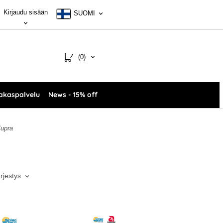
Kirjaudu sisään
SUOMI
(0)
akaspalvelu
News - 15% off
Cupra
ärjestys