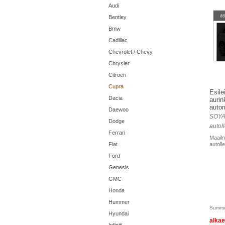
Audi
Bentley
Bmw
Cadillac
Chevrolet / Chevy
Chrysler
Citroen
Cupra
Esile
Dacia
aurin
autom
Daewoo
SOYA
Dodge
autoll
Ferrari
Maailm
Fiat
autolle
Ford
Genesis
GMC
Honda
Hummer
Summe
Hyundai
alka