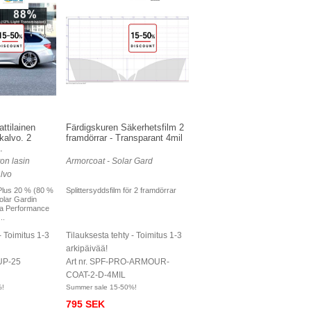
ttilainen
Färdigskuren Säkerhetsfilm 2
okalvo. 2
framdörrar - Transparant 4mil
.
on lasin
Armorcoat - Solar Gard
lvo
Plus 20 % (80 %
Splittersyddsfilm för 2 framdörrar
olar Gardin
tra Performance
..
- Toimitus 1-3
Tilauksesta tehty - Toimitus 1-3
arkipäivää!
UP-25
Art nr. SPF-PRO-ARMOUR-
COAT-2-D-4MIL
%!
Summer sale 15-50%!
795 SEK