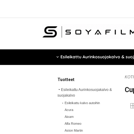
Esileikattu Aurinkosuojakalvo & suo
KOTI
Tuotteet
Cu
Esileikattu Aurinkosuojakalvo &
suojakalvo
Esileikattu kalvo autoihin
Acura
Aixam
Alfa Romeo
Aston Martin