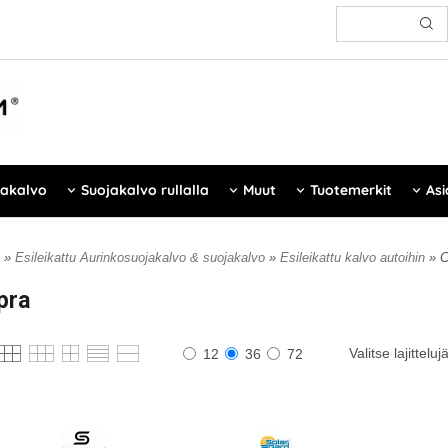
jakalvo
Suojakalvo rullalla
Muut
Tuotemerkit
Asi
»
Esileikattu Aurinkosuojakalvo & suojakalvo
»
Esileikattu kalvo autoihin
» 
pra
Valitse lajitteluj
12
36
72