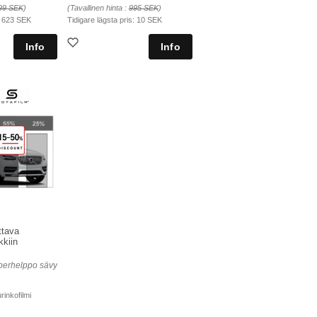
99 SEK
)
(Tavallinen hinta :
995 SEK
)
:
623 SEK
Tidigare lägsta pris:
10 SEK
ttava
kkiin
erhelppo sävy
rinkofilmi