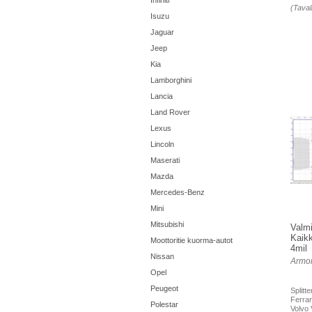
Infiniti
(Taval
Isuzu
Jaguar
Jeep
Kia
Lamborghini
Lancia
Land Rover
Lexus
Lincoln
Maserati
Mazda
Mercedes-Benz
Mini
Mitsubishi
Valmi
Kaikk
Moottoritie kuorma-autot
4mil
Nissan
Armor
Opel
Peugeot
Splitt
Ferra
Polestar
Volvo