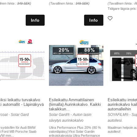
linen hinta :
349 SEK
)
(Tavallinen hinta :
349 SEK
)
(Tavallinen hinta :
7
Tidigare lägsta pris
iksi leikattu turvakalvo
Esileikattu Ammattilainen
Esileikattu irrote
i automallit - Läpinäkyvä
(liimalla) Aurinkokalvo. Kaikki
aurinkokalvo kai
takaikkun...
automalleihin
coat - Solar Gard
Solar Gard® - Auton lasin
SOYAFILM® - Sup
sävytys aurinkokalvo
autollesi.
ersyddsfilm för Audi BMW
Ultra Performance Plus 20% (80 %
Maailman helpoin au
ri Ford MB Porsche Saab
valonläpäisy)Yksi Solar Gardin
autollesi!
 VW mm...
erikoiskalvoista Ultra Performance