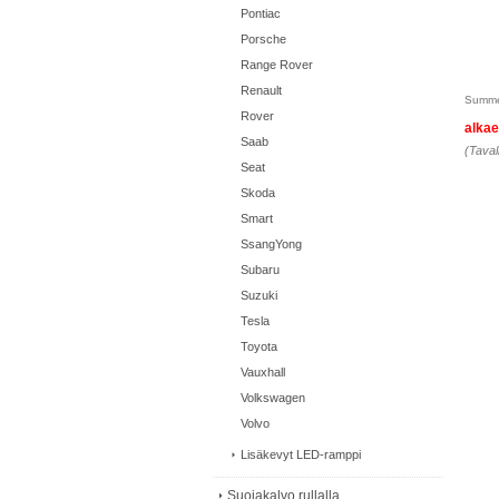
Pontiac
Porsche
Range Rover
Renault
Summe
Rover
alka
Saab
(Taval
Seat
Skoda
Smart
SsangYong
Subaru
Suzuki
Tesla
Toyota
Vauxhall
Volkswagen
Volvo
Lisäkevyt LED-ramppi
Suojakalvo rullalla