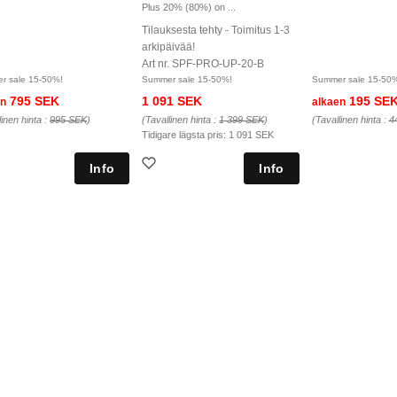
Plus 20% (80%) on ...
Tilauksesta tehty - Toimitus 1-3
arkipäivää!
Art nr. SPF-PRO-UP-20-B
r sale 15-50%!
Summer sale 15-50%!
Summer sale 15-50
795 SEK
1 091 SEK
195 SE
en
alkaen
linen hinta :
995 SEK
)
(Tavallinen hinta :
1 399 SEK
)
(Tavallinen hinta :
4
Tidigare lägsta pris:
1 091 SEK