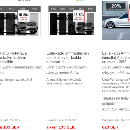
ikattu irrotettava
Esileikattu ammattilainen
Esileikattu Amma
kokalvo kaikkiin
aurinkokalvo - kaikki
(liimalla) Aurink
alleihin
automallit!
etuovea - 20% ..
FILM® - Superhelppo sävy
Solar Gard® - Auton lasin
Solar Gard® - Aut
esi.
sävytys aurinkokalvo
sävytys aurinkoka
an helpoin aurinkofilmi
Ammattilaisten käyttämä
Ultra Performance 
si!
aurinkokalvo maailmassa
valonläpäisy)Yksi S
erikoiskalvoista Ul
Plus 20% (80%) on.
Tilauksesta tehty 
arkipäivää!
Art nr. SPF-PRO-
r sale 15-50%!
Summer sale 15-50%!
Summer sale 15-50
195 SEK
195 SEK
623 SEK
en
alkaen