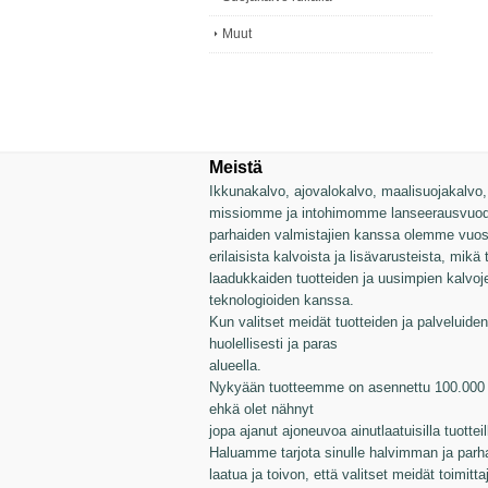
Muut
Meistä
Ikkunakalvo, ajovalokalvo, maalisuojakalvo, v
missiomme ja intohimomme lanseerausvuode
parhaiden valmistajien kanssa olemme vuosie
erilaisista kalvoista ja lisävarusteista, mikä
laadukkaiden tuotteiden ja uusimpien kalvo
teknologioiden kanssa.
Kun valitset meidät tuotteiden ja palveluiden 
huolellisesti ja paras
alueella.
Nykyään tuotteemme on asennettu 100.000 a
ehkä olet nähnyt
jopa ajanut ajoneuvoa ainutlaatuisilla tuotte
Haluamme tarjota sinulle halvimman ja parh
laatua ja toivon, että valitset meidät toimitta